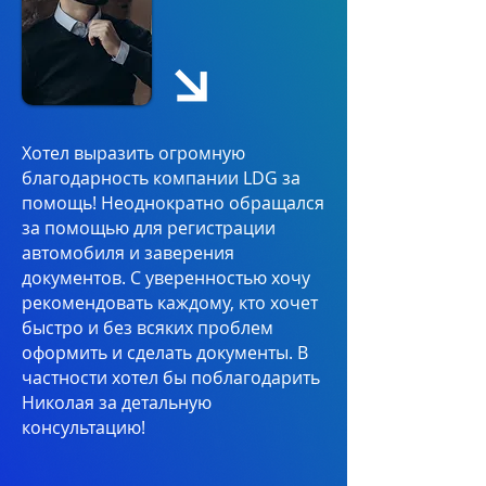
Хотел выразить огромную
благодарность компании LDG за
помощь! Неоднократно обращался
за помощью для регистрации
автомобиля и заверения
документов. С уверенностью хочу
рекомендовать каждому, кто хочет
быстро и без всяких проблем
оформить и сделать документы. В
частности хотел бы поблагодарить
Николая за детальную
консультацию!