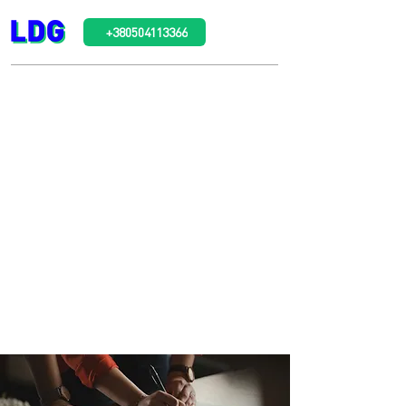
+380504113366
Полная комплексная
подготовка
доверенностей,
разрешений, заяв и
договоров
Профессиональное оформление
документов на украинском и
иностранном языках для экономии
вашего времени и денег!